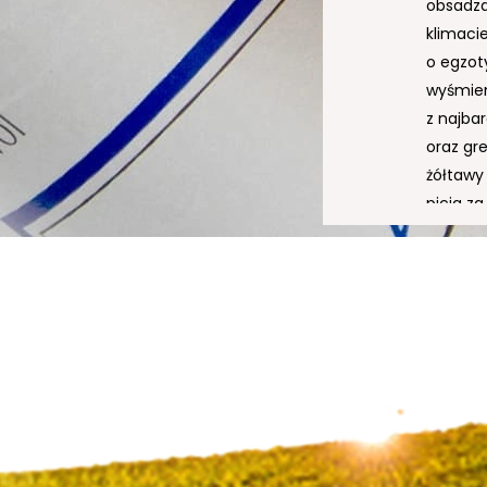
obsadzan
klimacie
o egzot
wyśmien
z najba
oraz gr
żółtawy
picia za