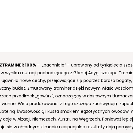
ZTRAMINER
100%
– „pachnidło” – uprawiany od tysiąclecia szcze
 w wyniku mutacji pochodzącego z Górnej Adygi szczepu Tramin
 ujawniła nowe cechy, przejawiające się poprzez bardzo bogaty,
czny bukiet. Zmutowany traminer dzięki nowym właściwościom,
zech przedimek „gewürz”, oznaczający w dosłownym tłumacze
e wonne. Wina produkowane z tego szczepu zachwycają zapa
ubtelną kwasowością i kusza smakiem egzotycznych owoców. 
y daje w Alzacji, Niemczech, Austrii, na Węgrzech. Ponieważ lepiej
je się w chłodnym klimacie niespecjalne rezultaty dają pomysł