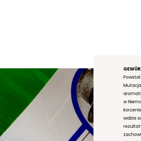
GEWÜR
Powstał
Mutacja
aromaty
w Niemc
korzeni
wabia s
rezultat
zachowu