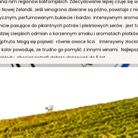
ia nim regionów kalifornijskich. Zdecydowanie lepiej czuje się w
 Nowej Zelandii. Jeśli winogrona zbierane są późno, powstaja z n
ycznym, perfumowanym bukiecie i bardzo intensywnym aroma
icie pasujące do pikantnych potraw i pleśniowych serów . jest t
rdziej cierpkich odmian o korzennym smaku i aromatach płatków
ejpfruta. Mogą się pojawić równie owoce liczi. Intensywny złocis
 kolor powoduje, ze trudno go pomylić z innymi winami. Najleps
 młodu, chociaż potrafi dobrze dojrzewać do 5 lat.