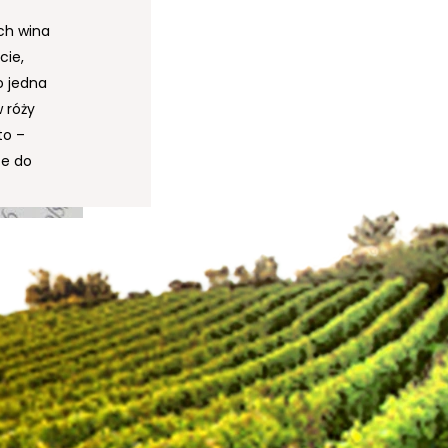
ich wina
cie,
o jedna
 róży
to –
ze do