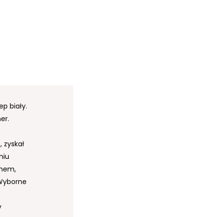
p biały.
er.
 zyskał
niu
chem,
Wyborne
y