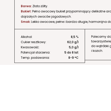
Barwa:
Złoto żółty.
Bukiet:
Pełno owocowy bukiet przypominający delikatne ar
dojrzałych owoców jagodowych.
Smak:
Lekko owocowe, pełne i bardzo długie, harmonijna do
Polecamy do
Alkohol:
8,5 %
towarzystwie,
Cukier resztkowy:
62,0 g/l
do wątróbki 
Kwasowość:
5,0 g/l
i kozich.
Potencjał starzenia:
5 do 8 lat
Temp. podawania:
8-9 °C