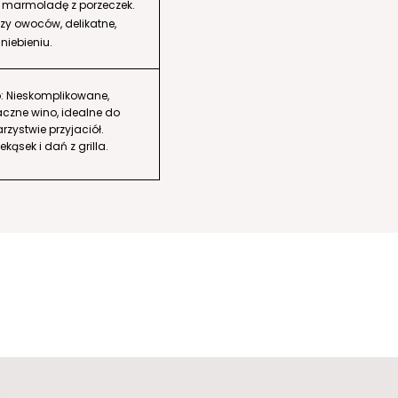
i marmoladę z porzeczek.
zy owoców, delikatne,
niebieniu.
: Nieskomplikowane,
czne wino, idealne do
zystwie przyjaciół.
kąsek i dań z grilla.