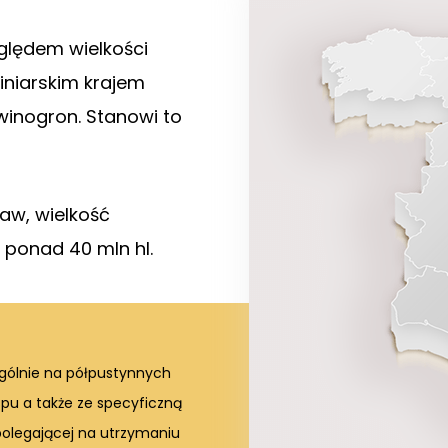
ględem wielkości
iniarskim krajem
winogron. Stanowi to
w, wielkość
 ponad 40 mln hl.
ególnie na półpustynnych
u a także ze specyficzną
polegającej na utrzymaniu