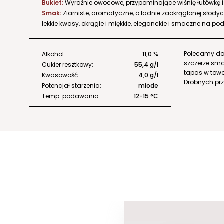
Bukiet:
Wyraźnie owocowe, przypominające wiśnię łutówkę 
Smak:
Ziarniste, aromatyczne, o ładnie zaokrąglonej słodyc
lekkie kwasy, okrągłe i miękkie, eleganckie i smaczne na pod
Polecamy do
Alkohol:
11,0 %
szczerze sma
Cukier resztkowy:
55,4 g/l
tapas w towar
Kwasowość:
4,0 g/l
Drobnych prze
Potencjał starzenia:
młode
Temp. podawania:
12-15 °C