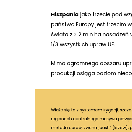
Hiszpania
jako trzecie pod wz
państwo Europy jest trzecim w
świata z > 2 mln ha nasadzeń 
1/3 wszystkich upraw UE.
Mimo ogromnego obszaru upra
produkcji osiąga poziom nieco
Wiąże się to z systemem irygacji, szcz
regionach centralnego masywu półwysp
metodą upraw, zwaną „bush” (krzew), 