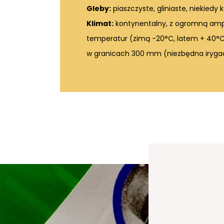
Gleby:
piaszczyste, gliniaste, niekiedy 
Klimat:
kontynentalny, z ogromną amp
temperatur (zimą -20°C, latem + 40°C
w granicach 300 mm (niezbędna irygac