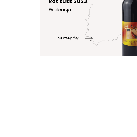
Rot süss 2023
Walencja
Szczegóły