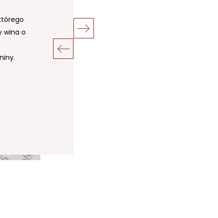
zczepów
którego
nym
y wina o
soką
iany są
niny.
recji.