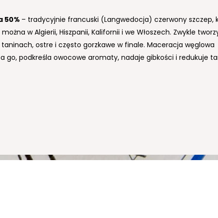
cha
50%
– jeden z najpowszechniej uprawianych czerwonych s
a
50%
– tradycyjnie francuski (Langwedocja) czerwony szczep, 
cie. Pochodzi z Hiszpanii. Krzewy charakteryzują się bardzo moc
można w Algierii, Hiszpanii, Kalifornii i we Włoszech. Zwykle tworz
 i wysoką wytrzymałością na susze. Wina z grenache mają wy
h taninach, ostre i często gorzkawe w finale. Maceracja węglowa
rację owocowych aromatów, tanin i kwasów. Typowymi dla odm
a go, podkreśla owocowe aromaty, nadaje gibkości i redukuje ta
czarnej porzeczki, jeżyny, wiśni, truskawek, rodzynek, pieprzu i luk