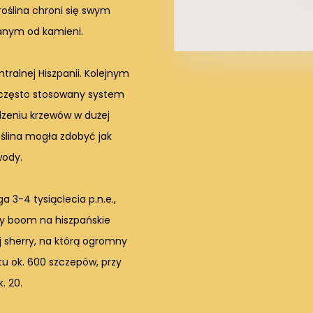
 roślina chroni się swym
anym od kamieni.
tralnej Hiszpanii. Kolejnym
 często stosowany system
dzeniu krzewów w dużej
roślina mogła zdobyć jak
wody.
a 3-4 tysiąclecia p.n.e.,
iwy boom na hiszpańskie
ej sherry, na którą ogromny
 tu ok. 600 szczepów, przy
. 20.