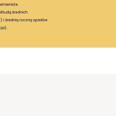
kamieniste.
litudą średnich
) i średnią roczną opadów
ja).