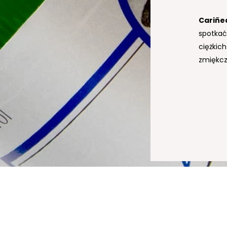
Garna
Cariñe
na świe
spotkać 
drewnem
ciężkic
koncent
zmiękcz
aromaty 