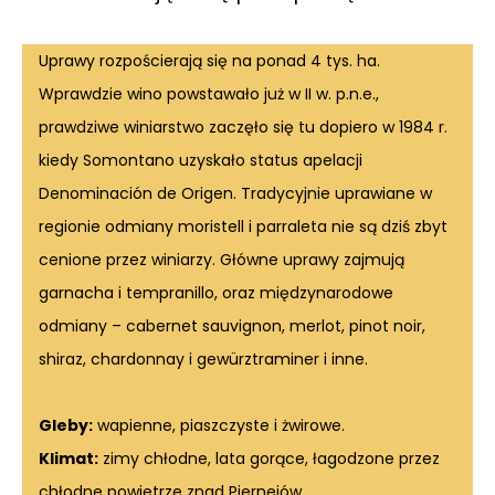
Uprawy rozpościerają się na ponad 4 tys. ha.
Wprawdzie wino powstawało już w II w. p.n.e.,
prawdziwe winiarstwo zaczęło się tu dopiero w 1984 r.
kiedy Somontano uzyskało status apelacji
Denominación de Origen. Tradycyjnie uprawiane w
regionie odmiany moristell i parraleta nie są dziś zbyt
cenione przez winiarzy. Główne uprawy zajmują
garnacha i tempranillo, oraz międzynarodowe
odmiany – cabernet sauvignon, merlot, pinot noir,
shiraz, chardonnay i gewürztraminer i inne.
Gleby:
wapienne, piaszczyste i żwirowe.
Klimat:
zimy chłodne, lata gorące, łagodzone przez
chłodne powietrze znad Piernejów.