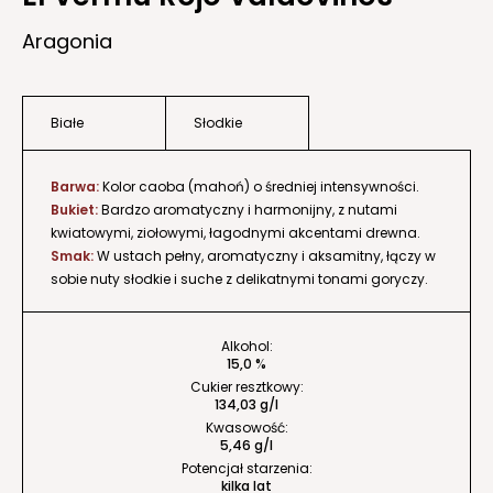
Aragonia
Białe
Słodkie
Barwa:
Kolor caoba (mahoń) o średniej intensywności.
Bukiet:
Bardzo aromatyczny i harmonijny, z nutami
kwiatowymi, ziołowymi, łagodnymi akcentami drewna.
Smak:
W ustach pełny, aromatyczny i aksamitny, łączy w
sobie nuty słodkie i suche z delikatnymi tonami goryczy.
Alkohol:
15,0 %
Cukier resztkowy:
134,03 g/l
Kwasowość:
5,46 g/l
Potencjał starzenia:
kilka lat