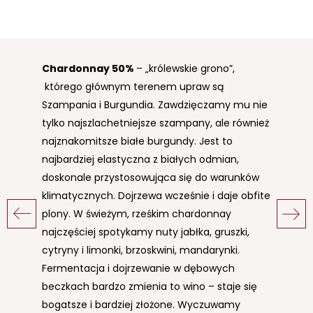
Chardonnay
Maccabeo
50%
50%
– biały szczep,
– „królewskie grono”,
którego głównym terenem upraw są
przypuszczalnie pochodzący z regionu
Szampania i Burgundia. Zawdzięczamy mu nie
Penedès w Katalonii, gdzie był znany już na
tylko najszlachetniejsze szampany, ale również
początku XVII w. Jest najpopularniejszą białą
najznakomitsze białe burgundy. Jest to
odmiana w północnej części Hiszpanii. Stanowi
najbardziej elastyczna z białych odmian,
jeden z podstawowych szczepów do produkcji
doskonale przystosowująca się do warunków
musującego wina cava oraz białych win Rioja.
klimatycznych. Dojrzewa wcześnie i daje obfite
Popularny w całej Hiszpanii i południowej
plony. W świeżym, rześkim chardonnay
Francji. Viura wnosi w wina nuty owocowe i
najczęściej spotykamy nuty jabłka, gruszki,
kwasowość a także rześkość i kwiatowy
cytryny i limonki, brzoskwini, mandarynki.
charakter. Najczęściej powstają z niej wina,
Fermentacja i dojrzewanie w dębowych
które nie są starzone w beczkach, w
beczkach bardzo zmienia to wino – staje się
nowoczesnym stylu. Odmiana jest niewrażliwa
bogatsze i bardziej złożone. Wyczuwamy
na utlenianie.