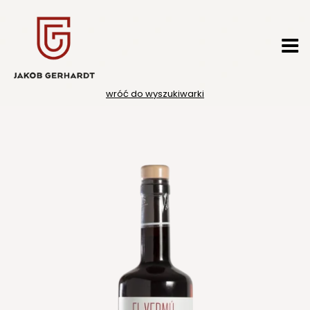
Przejdź
do
treści
wróć do wyszukiwarki