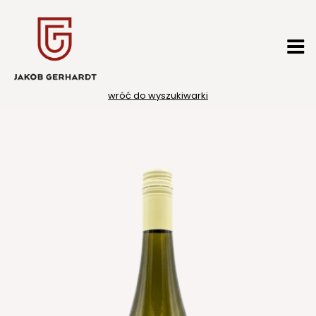
Przejdź
do
treści
wróć do wyszukiwarki