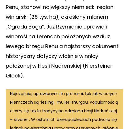
Renu, stanowi największy niemiecki region
winiarski (26 tys. ha), określany mianem
„Ogrodu Boga”. Już Rzymianie uprawiali
winorośl na terenach położonych wzdłuż
lewego brzegu Renu a najstarszy dokument
historyczny dotyczy właśnie winnicy
położonej w Hesji Nadreńskiej (Niersteiner
Glöck).
Najczęściej uprawianymi tu gronami, tak jak w całych
Niemczech są riesling i muller-thurgau. Popularnością
cieszy się także tradycyjna odmiana Hesji Nadreńskiej
– silvaner. W ostatnich dziesięcioleciach podwoiła się
jednak powierzchnia upraw gron czerwonych, głównie