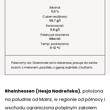
Alkohol:
11,0 %
Cukier resztkowy:
58,7 g/l
Kwasowość:
5,8 g/l
Potencjał starzenia:
kilka lat
Temp. podawania:
11-12 °C
Polecamy do: Doskonałe wino deserowe, pasuje do serów
kozich z melonem, pasztetu z gęsiej wątróbki z truflami.
Rheinhessen (Hesja Nadreńska)
, położona
na południe od Mainz, w regionie od północy i
wschodu ograniczona potężnym zakolem