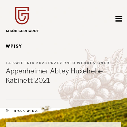
Przejdź
do
treści
WPISY
OPUBLIKOWANE
14 KWIETNIA 2023
PRZEZ
RNEO WEBDESIGNER
W
Appenheimer Abtey Huxelrebe
Kabinett 2021
KATEGORIE
BRAK WINA