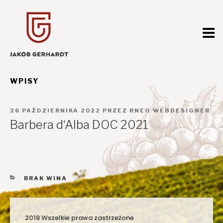
Przejdź
do
treści
WPISY
OPUBLIKOWANE
26 PAŹDZIERNIKA 2022
PRZEZ
RNEO WEBDESIGNER
W
Barbera d‘Alba DOC 2021
KATEGORIE
BRAK WINA
2018 Wszelkie prawa zastrzeżone