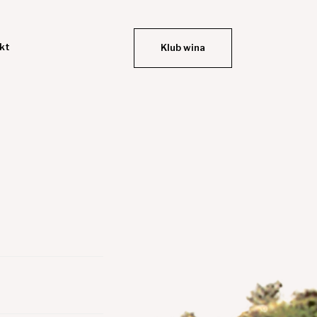
kt
Klub wina