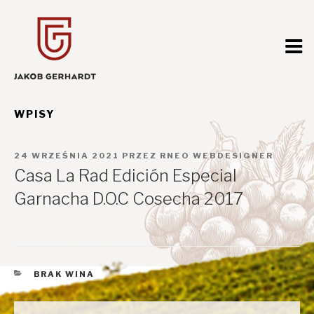
Przejdź
do
treści
WPISY
OPUBLIKOWANE
24 WRZEŚNIA 2021
PRZEZ
RNEO WEBDESIGNER
W
Casa La Rad Edición Especial
Garnacha D.O.C Cosecha 2017
KATEGORIE
BRAK WINA