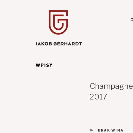
Przejdź
do
treści
O
WPISY
Champagne H
2017
KATEGORIE
BRAK WINA