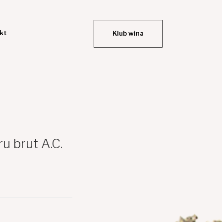
kt
Klub wina
 brut A.C.