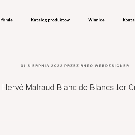
 firmie
Katalog produktów
Winnice
Konta
OPUBLIKOWANE
31 SIERPNIA 2022
PRZEZ
RNEO WEBDESIGNER
W
ervé Malraud Blanc de Blancs 1er Cru