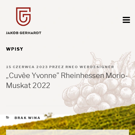
Przejdź
do
treści
WPISY
OPUBLIKOWANE
15 CZERWCA 2023
PRZEZ
RNEO WEBDESIGNER
W
„Cuvèe Yvonne” Rheinhessen Morio-
Muskat 2022
KATEGORIE
BRAK WINA