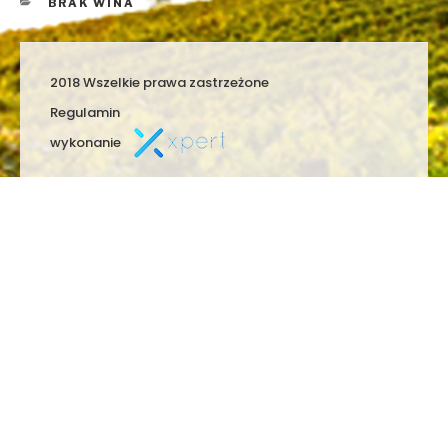
KATEGORIE
BRAK WINA
2018 Wszelkie prawa zastrzeżone
Regulamin
wykonanie