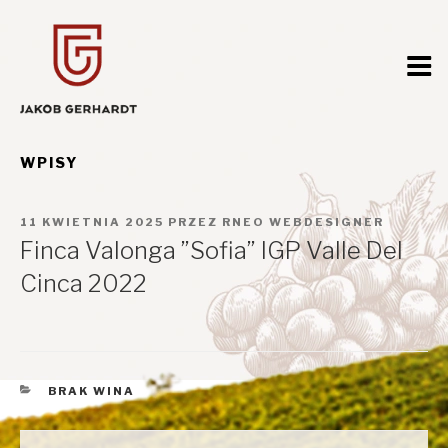
Przejdź
do
treści
WPISY
OPUBLIKOWANE
11 KWIETNIA 2025
PRZEZ
RNEO WEBDESIGNER
W
Finca Valonga ”Sofia” IGP Valle Del
Cinca 2022
KATEGORIE
BRAK WINA