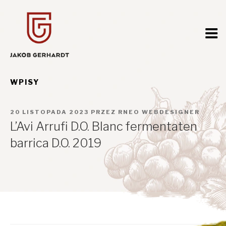
Przejdź
do
treści
WPISY
OPUBLIKOWANE
20 LISTOPADA 2023
PRZEZ
RNEO WEBDESIGNER
W
L’Avi Arrufi D.O. Blanc fermentaten
barrica D.O. 2019