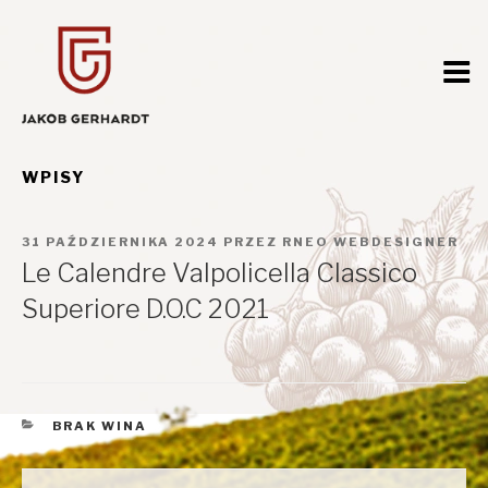
Przejdź
do
treści
WPISY
OPUBLIKOWANE
31 PAŹDZIERNIKA 2024
PRZEZ
RNEO WEBDESIGNER
W
Le Calendre Valpolicella Classico
Superiore D.O.C 2021
KATEGORIE
BRAK WINA