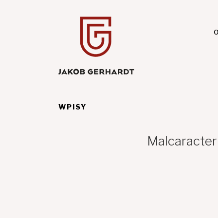
Przejdź
do
treści
O
WPISY
Malcaracter