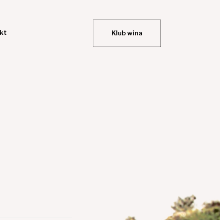
kt
Klub wina