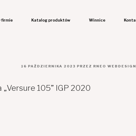
 firmie
Katalog produktów
Winnice
Konta
OPUBLIKOWANE
16 PAŹDZIERNIKA 2023
PRZEZ
RNEO WEBDESIG
W
ja „Versure 105” IGP 2020