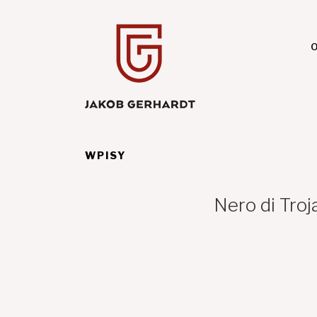
Przejdź
do
treści
O
WPISY
Nero di Tro