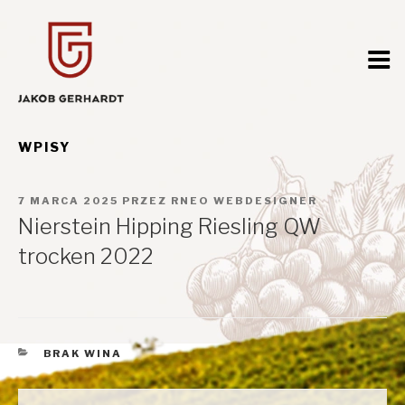
Przejdź
do
treści
WPISY
OPUBLIKOWANE
7 MARCA 2025
PRZEZ
RNEO WEBDESIGNER
W
Nierstein Hipping Riesling QW
trocken 2022
KATEGORIE
BRAK WINA