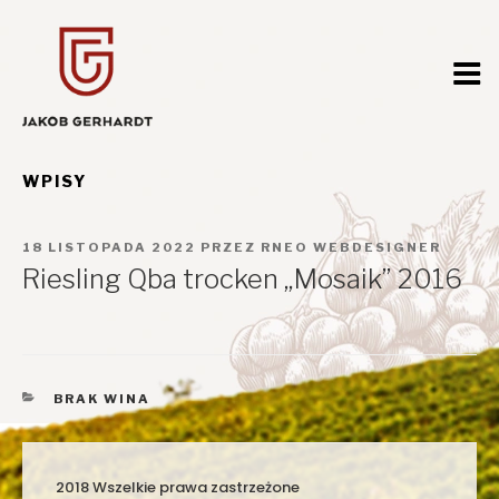
Przejdź
do
treści
WPISY
OPUBLIKOWANE
18 LISTOPADA 2022
PRZEZ
RNEO WEBDESIGNER
W
Riesling Qba trocken „Mosaik” 2016
KATEGORIE
BRAK WINA
2018 Wszelkie prawa zastrzeżone