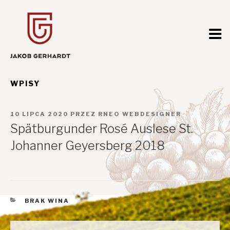
Przejdź
do
treści
WPISY
OPUBLIKOWANE
10 LIPCA 2020
PRZEZ
RNEO WEBDESIGNER
W
Spätburgunder Rosé Auslese St.
Johanner Geyersberg 2018
KATEGORIE
BRAK WINA