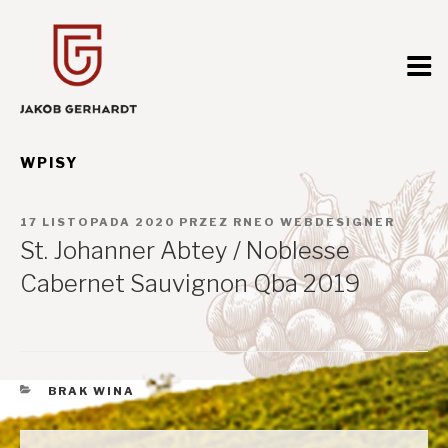
Przejdź
do
treści
WPISY
OPUBLIKOWANE
17 LISTOPADA 2020
PRZEZ
RNEO WEBDESIGNER
W
St. Johanner Abtey / Noblesse
Cabernet Sauvignon Qba 2019
KATEGORIE
BRAK WINA