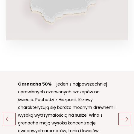
Garnacha
Maccabeo
50%
50%
– jeden z najpowszechniej
– biały szczep,
uprawianych czerwonych szczepów na
przypuszczalnie pochodzący z regionu
świecie. Pochodzi z Hiszpanii. Krzewy
Penedès w Katalonii, gdzie był znany już na
charakteryzują się bardzo mocnym drewnem i
początku XVII w. Jest najpopularniejszą białą
wysoką wytrzymałością na susze. Wina z
odmiana w północnej części Hiszpanii. Stanowi
grenache mają wysoką koncentrację
jeden z podstawowych szczepów do produkcji
owocowych aromatów, tanin i kwasów.
musującego wina cava oraz białych win Rioja.