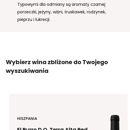
Typowymi dla odmiany są aromaty czarnej
Popularny w całej Hiszpanii i południowej
porzeczki, jeżyny, wiśni, truskawek, rodzynek,
Francji. Viura wnosi w wina nuty owocowe i
pieprzu i lukrecji.
kwasowość a także rześkość i kwiatowy
charakter. Najczęściej powstają z niej wina,
które nie są starzone w beczkach, w
nowoczesnym stylu. Odmiana jest niewrażliwa
na utlenianie.
Wybierz wina zbliżone
do Twojego
wyszukiwania
HISZPANIA
El Burro D.O. Terra Alta Red