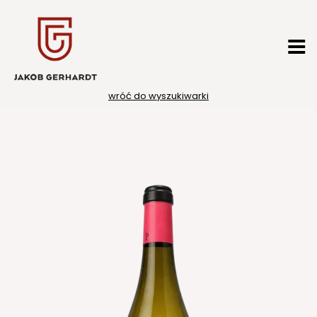
Przejdź
do
treści
wróć do wyszukiwarki