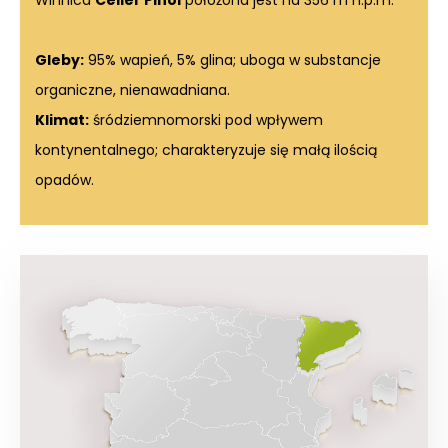
Winnica
Celler Piñol
położona jest na 356 m n.p.m.
Gleby:
95% wapień, 5% glina; uboga w substancje
organiczne, nienawadniana.
Klimat:
śródziemnomorski pod wpływem
kontynentalnego; charakteryzuje się małą ilością
opadów.