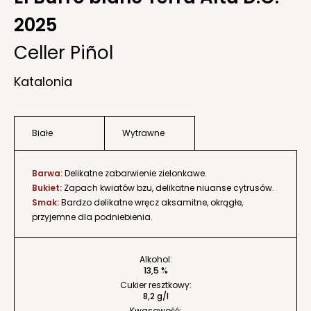
2025
Celler Piñol
Katalonia
Białe
Wytrawne
Barwa:
Delikatne zabarwienie zielonkawe.
Bukiet:
Zapach kwiatów bzu, delikatne niuanse cytrusów.
Smak:
Bardzo delikatne wręcz aksamitne, okrągłe,
przyjemne dla podniebienia.
Alkohol:
13,5 %
Cukier resztkowy:
8,2 g/l
Kwasowość: