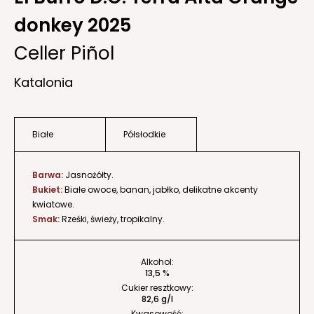
donkey 2025
Celler Piñol
Katalonia
Białe
Półsłodkie
Barwa:
Jasnożółty.
Bukiet:
Białe owoce, banan, jabłko, delikatne akcenty
kwiatowe.
Smak:
Rześki, świeży, tropikalny.
Alkohol:
13,5 %
Cukier resztkowy:
82,6 g/l
Kwasowość: