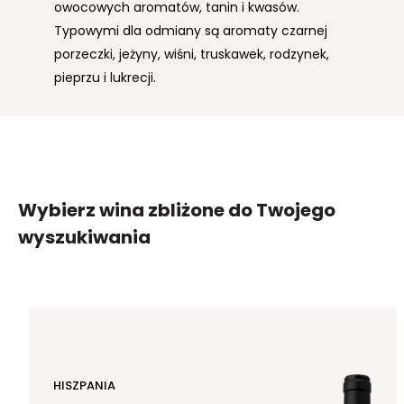
owocowych aromatów, tanin i kwasów.
musującego wina cava oraz białych win Rioja.
Typowymi dla odmiany są aromaty czarnej
Popularny w całej Hiszpanii i południowej
porzeczki, jeżyny, wiśni, truskawek, rodzynek,
Francji. Viura wnosi w wina nuty owocowe i
pieprzu i lukrecji.
kwasowość a także rześkość i kwiatowy
charakter. Najczęściej powstają z niej wina,
które nie są starzone w beczkach, w
nowoczesnym stylu. Odmiana jest niewrażliwa
na utlenianie.
Wybierz wina zbliżone
do Twojego
wyszukiwania
HISZPANIA