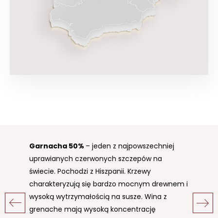
Garnacha
Maccabeo
50%
50%
– jeden z najpowszechniej
– biały szczep,
uprawianych czerwonych szczepów na
przypuszczalnie pochodzący z regionu
świecie. Pochodzi z Hiszpanii. Krzewy
Penedès w Katalonii, gdzie był znany już na
charakteryzują się bardzo mocnym drewnem i
początku XVII w. Jest najpopularniejszą białą
wysoką wytrzymałością na susze. Wina z
odmiana w północnej części Hiszpanii. Stanowi
grenache mają wysoką koncentrację
jeden z podstawowych szczepów do produkcji