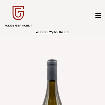
Przejdź
do
treści
wróć do wyszukiwarki