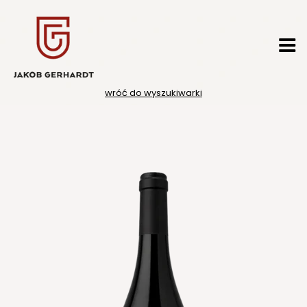
Przejdź
do
treści
wróć do wyszukiwarki