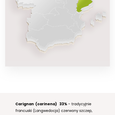
Carignan (carinena)
Garnacha
Merlot
33%
33%
– szlachetny szczep,
– jeden z najpowszechniej
33%
– tradycyjnie
francuski (Langwedocja) czerwony szczep,
uprawianych czerwonych szczepów na
prawdopodobnie pochodzący z okolic Saint-