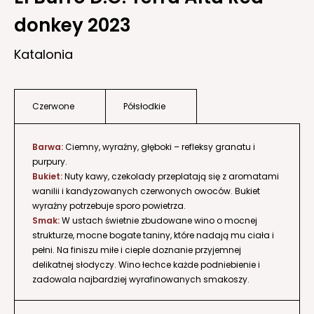
donkey 2023
Katalonia
Czerwone
Półsłodkie
Barwa:
Ciemny, wyraźny, głęboki – refleksy granatu i
purpury.
Bukiet:
Nuty kawy, czekolady przeplatają się z aromatami
wanilii i kandyzowanych czerwonych owoców. Bukiet
wyraźny potrzebuje sporo powietrza.
Smak:
W ustach świetnie zbudowane wino o mocnej
strukturze, mocne bogate taniny, które nadają mu ciała i
pełni. Na finiszu miłe i cieple doznanie przyjemnej
delikatnej słodyczy. Wino łechce każde podniebienie i
zadowala najbardziej wyrafinowanych smakoszy.