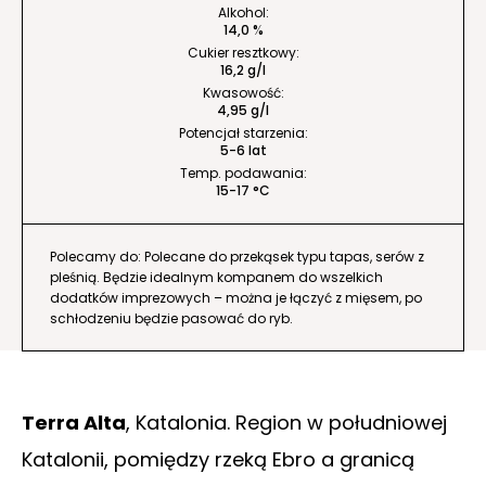
Alkohol:
14,0 %
Cukier resztkowy:
16,2 g/l
Kwasowość:
4,95 g/l
Potencjał starzenia:
5-6 lat
Temp. podawania:
15-17 °C
Polecamy do: Polecane do przekąsek typu tapas, serów z
pleśnią. Będzie idealnym kompanem do wszelkich
dodatków imprezowych – można je łączyć z mięsem, po
schłodzeniu będzie pasować do ryb.
Terra Alta
, Katalonia. Region w południowej
Katalonii, pomiędzy rzeką Ebro a granicą