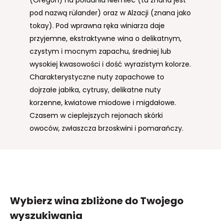
(Oregon) na południu Niemiec (tu znana jest
pod nazwą rülander) oraz w Alzacji (znana jako
tokay). Pod wprawna ręka winiarza daje
przyjemne, ekstraktywne wina o delikatnym,
czystym i mocnym zapachu, średniej lub
wysokiej kwasowości i dość wyrazistym kolorze.
Charakterystyczne nuty zapachowe to
dojrzałe jabłka, cytrusy, delikatne nuty
korzenne, kwiatowe miodowe i migdałowe.
Czasem w cieplejszych rejonach skórki
owoców, zwłaszcza brzoskwini i pomarańczy.
Wybierz wina zbliżone
do Twojego
wyszukiwania