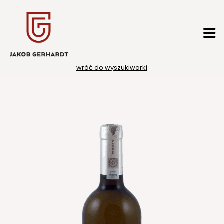
Przejdź
do
treści
wróć do wyszukiwarki