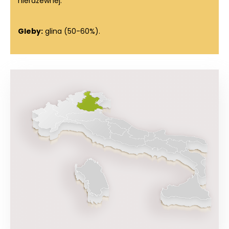
nierdzewnej.
Gleby:
glina (50-60%).