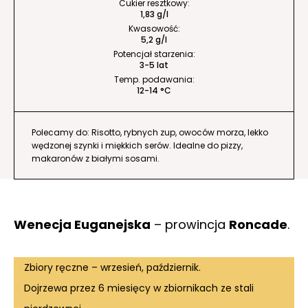
Cukier resztkowy:
1,83 g/l
Kwasowość:
5,2 g/l
Potencjał starzenia:
3-5 lat
Temp. podawania:
12-14 °C
Polecamy do: Risotto, rybnych zup, owoców morza, lekko
wędzonej szynki i miękkich serów. Idealne do pizzy,
makaronów z białymi sosami.
Wenecja Euganejska
– prowincja
Roncade
.
Zbiory ręczne – wrzesień, październik.
Dojrzewa przez 6 miesięcy w zbiornikach ze stali