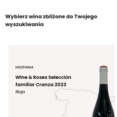
ciężkie, atramentowo czerwone wina. Duża
zawartość gliceryny sprawia wrażenie
Wybierz wina zbliżone
do Twojego
gładkości i aksamitności smaku.
wyszukiwania
HISZPANIA
Wine & Roses Selecciόn
familiar Cranza 2023
Rioja