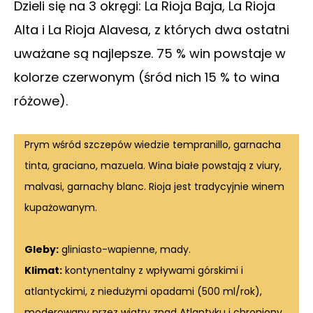
Dzieli się na 3 okręgi: La Rioja Baja, La Rioja
Alta i La Rioja Alavesa, z których dwa ostatni
uważane są najlepsze. 75 % win powstaje w
kolorze czerwonym (śród nich 15 % to wina
różowe).
Prym wśród szczepów wiedzie tempranillo, garnacha
tinta, graciano, mazuela. Wina białe powstają z viury,
malvasi, garnachy blanc. Rioja jest tradycyjnie winem
kupażowanym.
Gleby:
gliniasto-wapienne, mady.
Klimat:
kontynentalny z wpływami górskimi i
atlantyckimi, z niedużymi opadami (500 ml/rok),
moderowany przez wiatry znad Atlantyku i chroniony