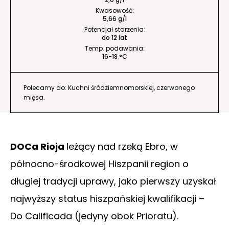
Kwasowość:
5,66 g/l
Potencjał starzenia:
do 12 lat
Temp. podawania:
16-18 °C
Polecamy do: Kuchni śródziemnomorskiej, czerwonego
mięsa.
DOCa Rioja
leżący nad rzeką Ebro, w
północno-środkowej Hiszpanii region o
długiej tradycji uprawy, jako pierwszy uzyskał
najwyższy status hiszpańskiej kwalifikacji –
Do Calificada (jedyny obok Prioratu).