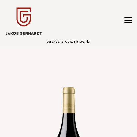
Przejdź
do
treści
wróć do wyszukiwarki