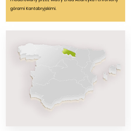
górami Kantabryjskimi.