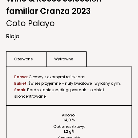
familiar Cranza 2023
Coto Palayo
Rioja
Czerwone
Wytrawne
Barwa:
Ciemny z czarnymi refleksami.
Bukiet:
Świeże przyjemne – nuty kwiatowe i wyraźny dym.
Smak:
Bardzo taniczne, długi posmak – oleiste i
skoncentrowane.
Alkohol:
14,0 %
Cukier resztkowy:
1,2 g/l
Kwasowość: