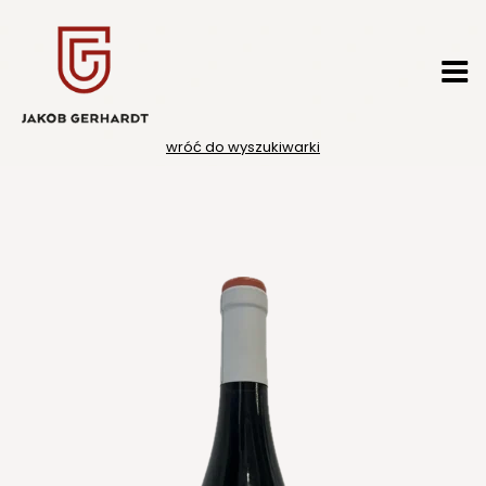
Przejdź
do
treści
wróć do wyszukiwarki