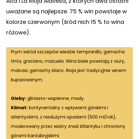
Alta i La Rioja Alavesa, z których dwa ostatni
uważane są najlepsze. 75 % win powstaje w
kolorze czerwonym (śród nich 15 % to wina
różowe).
Prym wśród szczepów wiedzie tempranillo, garnacha
tinta, graciano, mazuela. Wina białe powstają z viury,
malvasi, garnachy blanc. Rioja jest tradycyjnie winem
kupażowanym.
Gleby:
gliniasto-wapienne, mady.
Klimat:
kontynentalny z wpływami górskimi i
atlantyckimi, z niedużymi opadami (500 ml/rok),
moderowany przez wiatry znad Atlantyku i chroniony
górami Kantabryjskimi.