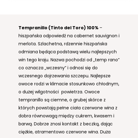
Tempranillo (Tinto del Toro)
100%
–
hiszpańska odpowiedź na cabernet sauvignon i
merlota. Szlachetna, rdzennie hiszpańska
odmiana będąca podstawą wielu najlepszych
win tego kraju. Nazwa pochodzi od „temp rano”
co oznacza „wczesny” i odnosi się do
wczesnego dojrzewania szczepu. Najlepsze
owoce rodzi w klimacie stosunkowo chłodnym,
o dużej wilgotności powietrza. Owoce
tempranillo są ciemne, o grubej skórce z
których powstają pełne ciała czerwone wina z
dobra równowagą między cukrem, kwasem i
barwą. Dobrze znosi kontakt z beczką, dając
ciężkie, atramentowo czerwone wina. Duża